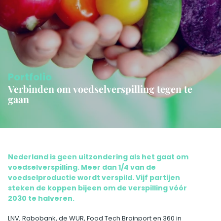
Portfolio
Verbinden om voedselverspilling tegen te
gaan
Nederland is geen uitzondering als het gaat om
voedselverspilling. Meer dan 1/4 van de
voedselproductie wordt verspild. Vijf partijen
steken de koppen bijeen om de verspilling vóór
2030 te halveren.
LNV, Rabobank, de WUR, Food Tech Brainport en 360 in