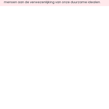
mensen aan de verwezenlijking van onze duurzame idealen.
Ondernemende mensen met visie, een autonome denkwijze
en een stevige dosis creativiteit. Zie jij jezelf terug in deze
eigenschappen en heb je bovendien het talent om mensen te
mobiliseren en te verbinden?