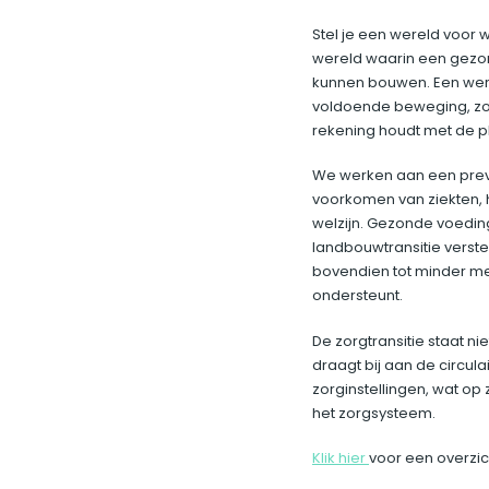
Stel je een wereld voor 
wereld waarin een gezo
kunnen bouwen. Een wer
voldoende beweging, zod
rekening houdt met de pl
We werken aan een preve
voorkomen van ziekten, 
welzijn. Gezonde voedi
landbouwtransitie verste
bovendien tot minder med
ondersteunt.
De zorgtransitie staat n
draagt bij aan de circul
zorginstellingen, wat o
het zorgsysteem.
Klik hier
voor een overz