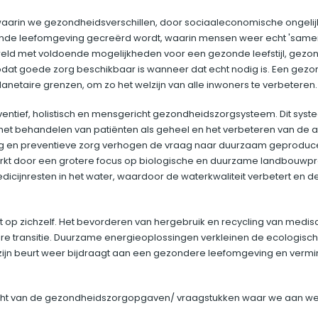
waarin we gezondheidsverschillen, door sociaaleconomische ongelijk
nde leefomgeving gecreërd wordt, waarin mensen weer echt 'samen
eld met voldoende mogelijkheden voor een gezonde leefstijl, gezo
at goede zorg beschikbaar is wanneer dat echt nodig is. Een gez
anetaire grenzen, om zo het welzijn van alle inwoners te verbeteren
ntief, holistisch en mensgericht gezondheidszorgsysteem. Dit systee
het behandelen van patiënten als geheel en het verbeteren van de
ng en preventieve zorg verhogen de vraag naar duurzaam geproduc
rkt door een grotere focus op biologische en duurzame landbouwprak
icijnresten in het water, waardoor de waterkwaliteit verbetert en de
iet op zichzelf. Het bevorderen van hergebruik en recycling van medis
aire transitie. Duurzame energieoplossingen verkleinen de ecologisc
p zijn beurt weer bijdraagt aan een gezondere leefomgeving en vermi
icht van de gezondheidszorgopgaven/ vraagstukken waar we aan 