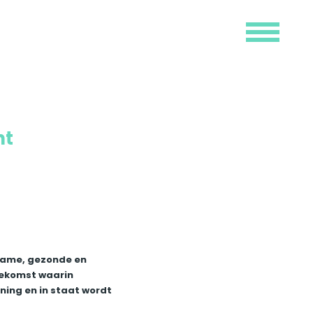
Menu
ht
rzame, gezonde en
oekomst waarin
ing en in staat wordt