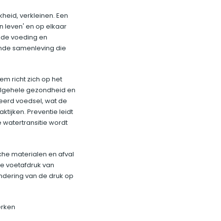
heid, verkleinen. Een
 leven' en op elkaar
nde voeding en
onde samenleving die
.
m richt zich op het
 algehele gezondheid en
eerd voedsel, wat de
tijken. Preventie leidt
 watertransitie wordt
che materialen en afval
he voetafdruk van
ndering van de druk op
werken