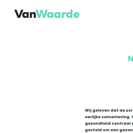
Overslaan en naar de inhoud gaan
N
Wij geloven dat de zor
eerlijke samenleving.
gezondheid centraal s
gesteld om een gezond