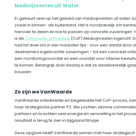
Medicijnresten
uit
Water.
Er gebeurt veel op het gebied van medicijnresten uit water zu
zowel in binnen- als buitenland. Het is noodzakelijk om kennis
hierover te delen en toe te passen op concrete zuiveringen. 
is de
Community of Practice
(CoP) Medicijnresten ingericht. 
had tot doel om in vier maanden tijd - voor een aantal door 
deelnemers ingebrachte zuiveringen – tot een concreet ont
een monitoringsvoorstel en een voorstel voor interne beslui
te komen. Belangrijk doel daarbij is dat ze daadwerkelijk gaa
bouwen.
Zo zijn we VanWaarde
VanWaarde ontwikkelde en begeleidde het CoP-proces, s
haar strategische partner P2. We zochten slimme combinati
partners en brachten veel energie en versnelling in het proce
resultaat is terug te zien in bijgaand filmpje.
Deze opgave heeft VanWaarde samen met haar strategisch 