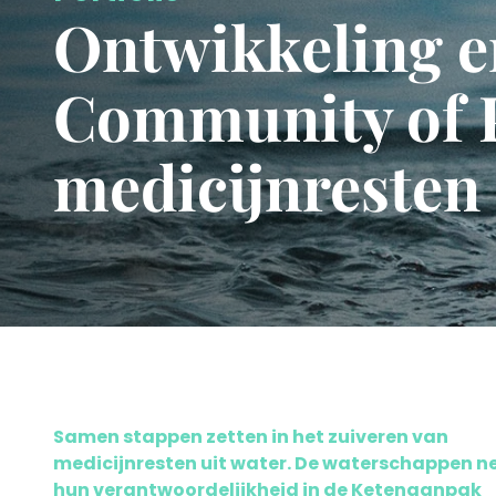
Ontwikkeling e
Community of P
medicijnresten
Samen stappen zetten in het zuiveren van
medicijnresten uit water. De waterschappen 
hun verantwoordelijkheid in de Ketenaanpak