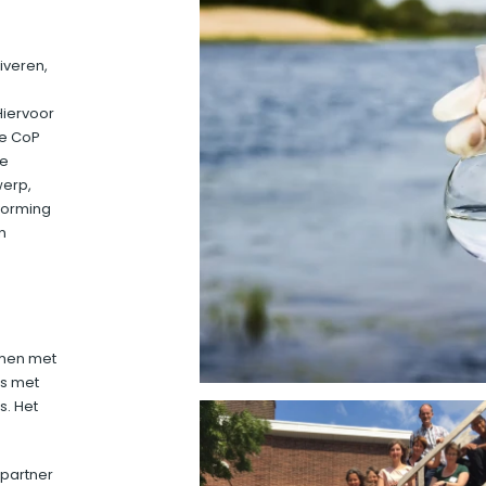
iveren,
Hiervoor
De CoP
de
werp,
tvorming
n
amen met
es met
s. Het
partner