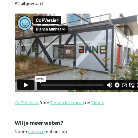
P2 uitgevoerd.
CoPVersie4
from
Bianca Minnaard
on
Vimeo
.
Wil je meer weten?
Neem
contact
met ons op.