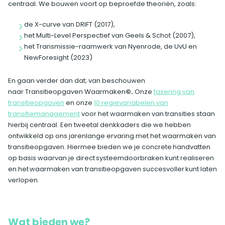
centraal. We bouwen voort op beproefde theoriën, zoals:
de X-curve van DRIFT (2017),
het Multi-Level Perspectief van Geels & Schot (2007),
het Transmissie-raamwerk van Nyenrode, de UvU en
NewForesight (2023)
En gaan verder dan dat; van beschouwen
naar Transitieopgaven Waarmaken
©.
Onze
fasering van
transitieopgaven
en onze
10 regievariabelen van
transitiemanagement
voor het waarmaken van transities staan
hierbij centraal.​ Een tweetal denkkaders die we hebben
ontwikkeld op ons jarenlange ervaring met het waarmaken van
transitieopgaven. Hiermee bieden we je concrete handvatten
op basis waarvan je direct systeemdoorbraken kunt realiseren
en het waarmaken van transitieopgaven succesvoller kunt laten
verlopen.
Wat bieden we?